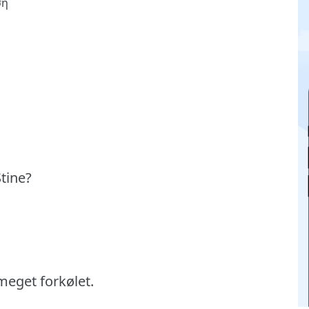
ση
tine?
 meget forkølet.