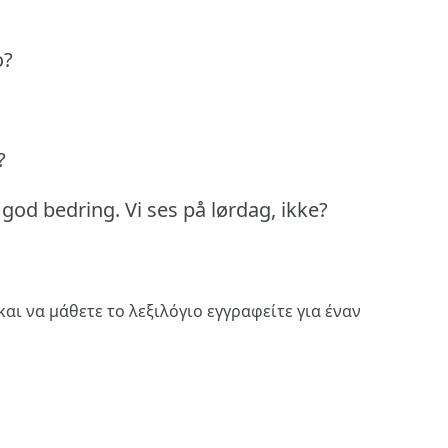
o?
?
 god bedring.
Vi ses på lørdag, ikke?
και να μάθετε το λεξιλόγιο
εγγραφείτε
για έναν