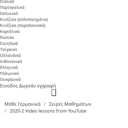
Ιταλικά
Πορτογαλικά
Ιαπωνικά
Κινέζικα (απλοποιημένα)
Κινέζικα (παραδοσιακά)
Κορεάτικα
Ρώσικα
Σουηδικά
Τούρκικα
Ολλανδικά
Λιθουανικά
Ελληνικά
Πολωνικά
Ουκρανικά
Είσοδος
Δωρεάν εγγραφή
Μάθε Γερμανικά
Σειρές Μαθημάτων
2020-2 Video lessons from YouTube