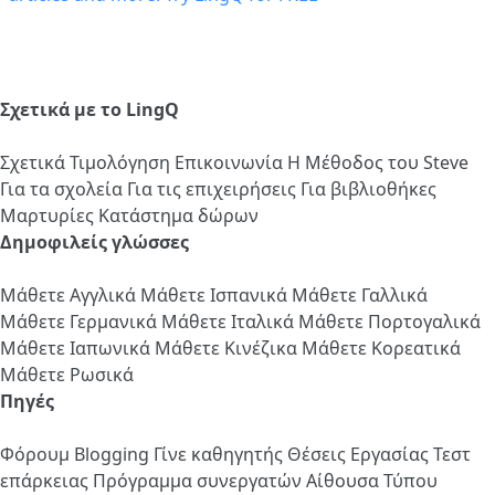
Σχετικά με το LingQ
Σχετικά
Τιμολόγηση
Επικοινωνία
Η Μέθοδος του Steve
Για τα σχολεία
Για τις επιχειρήσεις
Για βιβλιοθήκες
Μαρτυρίες
Κατάστημα δώρων
Δημοφιλείς γλώσσες
Μάθετε Αγγλικά
Μάθετε Ισπανικά
Μάθετε Γαλλικά
Μάθετε Γερμανικά
Μάθετε Ιταλικά
Μάθετε Πορτογαλικά
Μάθετε Ιαπωνικά
Μάθετε Κινέζικα
Μάθετε Κορεατικά
Μάθετε Ρωσικά
Πηγές
Φόρουμ
Blogging
Γίνε καθηγητής
Θέσεις Εργασίας
Τεστ
επάρκειας
Πρόγραμμα συνεργατών
Αίθουσα Τύπου