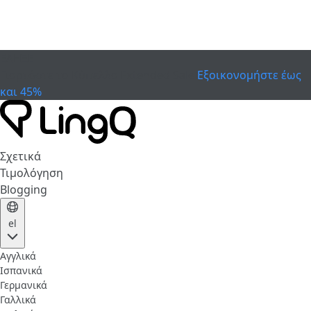
ΕΛΗΞΕ
Γιορτάστε το Κύπελλο
Extended Sale
Εξοικονομήστε έως
και 45%
Σχετικά
Τιμολόγηση
Blogging
el
Αγγλικά
Ισπανικά
Γερμανικά
Γαλλικά