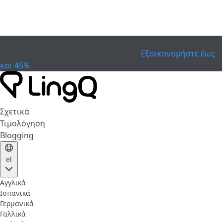
ΕΛΗΞΕ
Γιορτάστε το Κύπελλο
Extended Sale
Εξοικονομήστε έως
και 45%
Σχετικά
Τιμολόγηση
Blogging
el
Αγγλικά
Ισπανικά
Γερμανικά
Γαλλικά