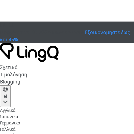
ΕΛΗΞΕ
Γιορτάστε το Κύπελλο
Extended Sale
Εξοικονομήστε έως
και 45%
Σχετικά
Τιμολόγηση
Blogging
el
Αγγλικά
Ισπανικά
Γερμανικά
Γαλλικά