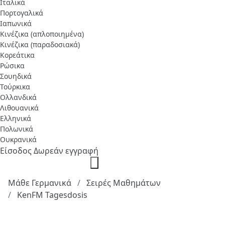
Ιταλικά
Πορτογαλικά
Ιαπωνικά
Κινέζικα (απλοποιημένα)
Κινέζικα (παραδοσιακά)
Κορεάτικα
Ρώσικα
Σουηδικά
Τούρκικα
Ολλανδικά
Λιθουανικά
Ελληνικά
Πολωνικά
Ουκρανικά
Είσοδος
Δωρεάν εγγραφή
Μάθε Γερμανικά
Σειρές Μαθημάτων
KenFM Tagesdosis