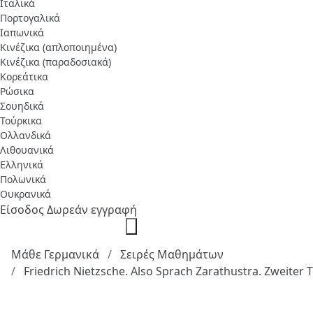
Ιταλικά
Πορτογαλικά
Ιαπωνικά
Κινέζικα (απλοποιημένα)
Κινέζικα (παραδοσιακά)
Κορεάτικα
Ρώσικα
Σουηδικά
Τούρκικα
Ολλανδικά
Λιθουανικά
Ελληνικά
Πολωνικά
Ουκρανικά
Είσοδος
Δωρεάν εγγραφή
Μάθε Γερμανικά
Σειρές Μαθημάτων
Friedrich Nietzsche. Also Sprach Zarathustra. Zweiter T