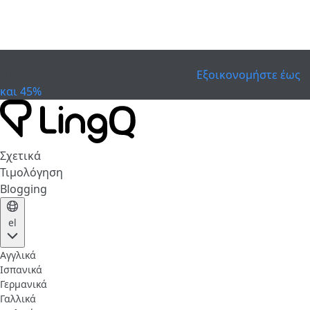
ΕΛΗΞΕ
Γιορτάστε το Κύπελλο
Extended Sale
Εξοικονομήστε έως
και 45%
Σχετικά
Τιμολόγηση
Blogging
el
Αγγλικά
Ισπανικά
Γερμανικά
Γαλλικά