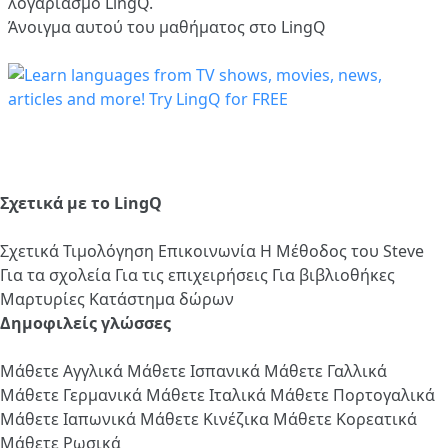
λογαριασμό LingQ.
Άνοιγμα αυτού του μαθήματος στο LingQ
Σχετικά με το LingQ
Σχετικά
Τιμολόγηση
Επικοινωνία
Η Μέθοδος του Steve
Για τα σχολεία
Για τις επιχειρήσεις
Για βιβλιοθήκες
Μαρτυρίες
Κατάστημα δώρων
Δημοφιλείς γλώσσες
Μάθετε Αγγλικά
Μάθετε Ισπανικά
Μάθετε Γαλλικά
Μάθετε Γερμανικά
Μάθετε Ιταλικά
Μάθετε Πορτογαλικά
Μάθετε Ιαπωνικά
Μάθετε Κινέζικα
Μάθετε Κορεατικά
Μάθετε Ρωσικά