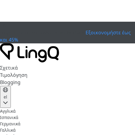
ΕΛΗΞΕ
Γιορτάστε το Κύπελλο
Extended Sale
Εξοικονομήστε έως
και 45%
Σχετικά
Τιμολόγηση
Blogging
el
Αγγλικά
Ισπανικά
Γερμανικά
Γαλλικά