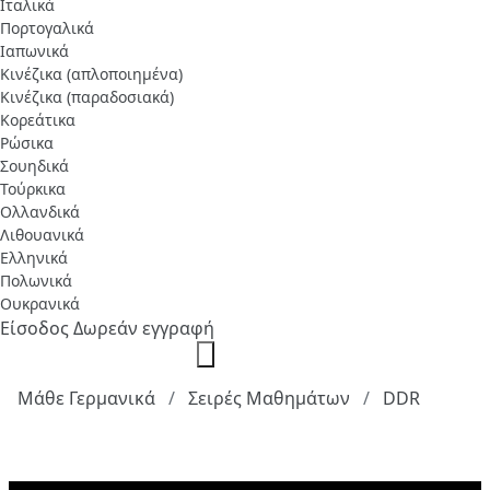
Ιταλικά
Πορτογαλικά
Ιαπωνικά
Κινέζικα (απλοποιημένα)
Κινέζικα (παραδοσιακά)
Κορεάτικα
Ρώσικα
Σουηδικά
Τούρκικα
Ολλανδικά
Λιθουανικά
Ελληνικά
Πολωνικά
Ουκρανικά
Είσοδος
Δωρεάν εγγραφή
Μάθε Γερμανικά
Σειρές Μαθημάτων
DDR