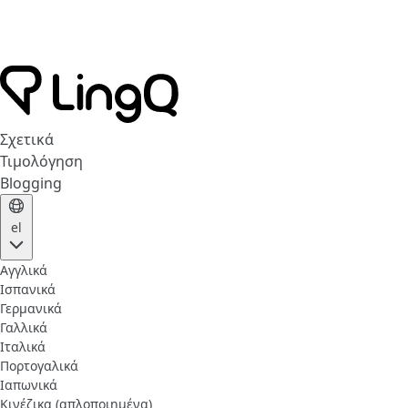
Σχετικά
Τιμολόγηση
Blogging
el
Αγγλικά
Ισπανικά
Γερμανικά
Γαλλικά
Ιταλικά
Πορτογαλικά
Ιαπωνικά
Κινέζικα (απλοποιημένα)