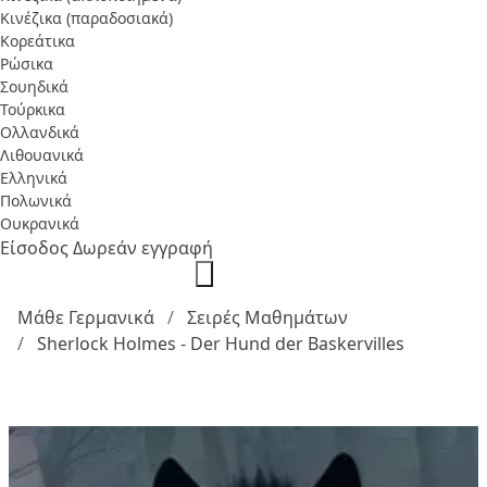
Κινέζικα (παραδοσιακά)
Κορεάτικα
Ρώσικα
Σουηδικά
Τούρκικα
Ολλανδικά
Λιθουανικά
Ελληνικά
Πολωνικά
Ουκρανικά
Είσοδος
Δωρεάν εγγραφή
Μάθε Γερμανικά
Σειρές Μαθημάτων
Sherlock Holmes - Der Hund der Baskervilles