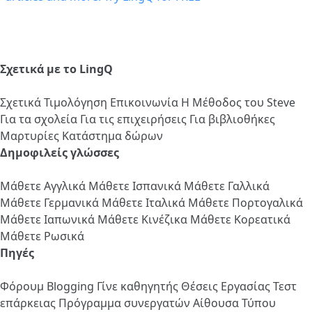
Σχετικά με το LingQ
Σχετικά
Τιμολόγηση
Επικοινωνία
Η Μέθοδος του Steve
Για τα σχολεία
Για τις επιχειρήσεις
Για βιβλιοθήκες
Μαρτυρίες
Κατάστημα δώρων
Δημοφιλείς γλώσσες
Μάθετε Αγγλικά
Μάθετε Ισπανικά
Μάθετε Γαλλικά
Μάθετε Γερμανικά
Μάθετε Ιταλικά
Μάθετε Πορτογαλικά
Μάθετε Ιαπωνικά
Μάθετε Κινέζικα
Μάθετε Κορεατικά
Μάθετε Ρωσικά
Πηγές
Φόρουμ
Blogging
Γίνε καθηγητής
Θέσεις Εργασίας
Τεστ
επάρκειας
Πρόγραμμα συνεργατών
Αίθουσα Τύπου