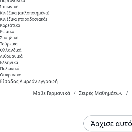
Πορτογαλικά
Ιαπωνικά
Κινέζικα (απλοποιημένα)
Κινέζικα (παραδοσιακά)
Κορεάτικα
Ρώσικα
Σουηδικά
Τούρκικα
Ολλανδικά
Λιθουανικά
Ελληνικά
Πολωνικά
Ουκρανικά
Είσοδος
Δωρεάν εγγραφή
Μάθε Γερμανικά
Σειρές Μαθημάτων
Άρχισε αυτ