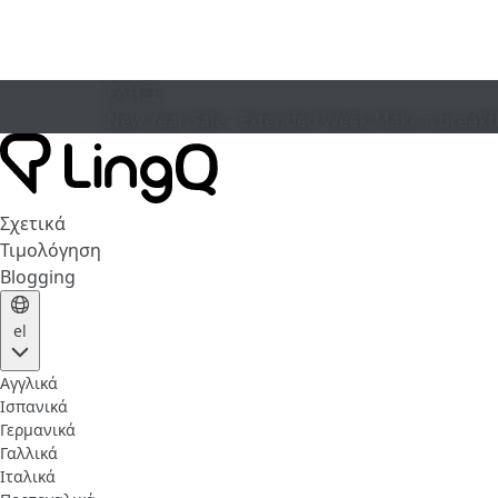
ΕΛΗΞΕ
New Year Sale - Extended Week
Make a breakt
Σχετικά
Τιμολόγηση
Blogging
el
Αγγλικά
Ισπανικά
Γερμανικά
Γαλλικά
Ιταλικά