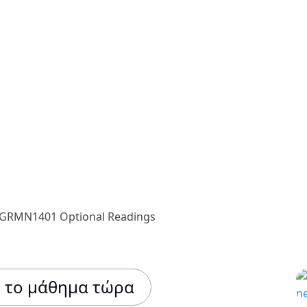
GRMN1401 Optional Readings
ό το μάθημα τώρα