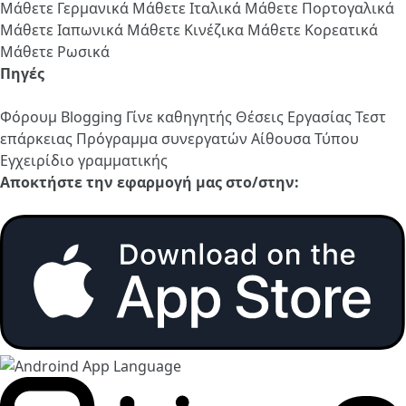
Μάθετε Γερμανικά
Μάθετε Ιταλικά
Μάθετε Πορτογαλικά
Μάθετε Ιαπωνικά
Μάθετε Κινέζικα
Μάθετε Κορεατικά
Μάθετε Ρωσικά
Πηγές
Φόρουμ
Blogging
Γίνε καθηγητής
Θέσεις Εργασίας
Τεστ
επάρκειας
Πρόγραμμα συνεργατών
Αίθουσα Τύπου
Εγχειρίδιο γραμματικής
Αποκτήστε την εφαρμογή μας στο/στην: