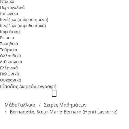
Ιταλικά
Πορτογαλικά
Ιαπωνικά
Κινέζικα (απλοποιημένα)
Κινέζικα (παραδοσιακά)
Κορεάτικα
Ρώσικα
Σουηδικά
Τούρκικα
Ολλανδικά
Λιθουανικά
Ελληνικά
Πολωνικά
Ουκρανικά
Είσοδος
Δωρεάν εγγραφή
Μάθε Γαλλικά
Σειρές Μαθημάτων
Bernadette, Sœur Marie-Bernard (Henri Lasserre)