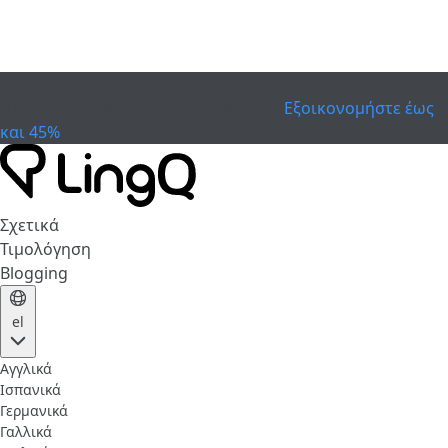
ΕΛΗΞΕ
Γιορτάστε το Κύπελλο
Extended Sale
Εξοικονομήστε έως
και 45%
Σχετικά
Τιμολόγηση
Blogging
el
Αγγλικά
Ισπανικά
Γερμανικά
Γαλλικά