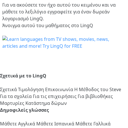
Για να ακούσετε τον ήχο αυτού του κειμένου και να
μάθετε το λεξιλόγιο
εγγραφείτε
για έναν δωρεάν
λογαριασμό LingQ.
Άνοιγμα αυτού του μαθήματος στο LingQ
Σχετικά με το LingQ
Σχετικά
Τιμολόγηση
Επικοινωνία
Η Μέθοδος του Steve
Για τα σχολεία
Για τις επιχειρήσεις
Για βιβλιοθήκες
Μαρτυρίες
Κατάστημα δώρων
Δημοφιλείς γλώσσες
Μάθετε Αγγλικά
Μάθετε Ισπανικά
Μάθετε Γαλλικά