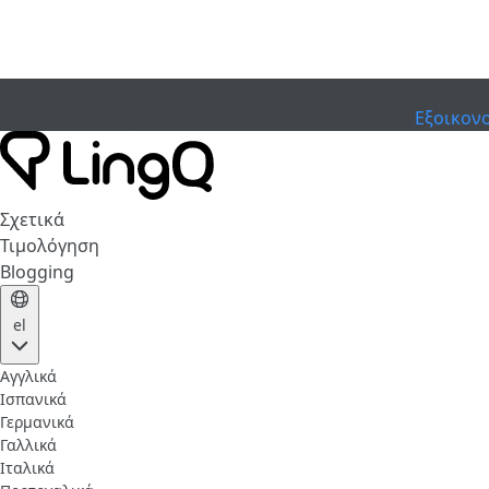
ΕΛΗΞΕ
Γιορτάστε το Κύπελλο
Extended Sale
Εξοικον
Σχετικά
Τιμολόγηση
Blogging
el
Αγγλικά
Ισπανικά
Γερμανικά
Γαλλικά
Ιταλικά