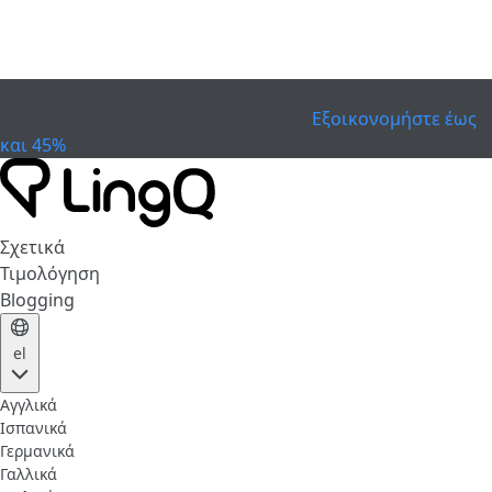
ΕΛΗΞΕ
Γιορτάστε το Κύπελλο
Extended Sale
Εξοικονομήστε έως
και 45%
Σχετικά
Τιμολόγηση
Blogging
el
Αγγλικά
Ισπανικά
Γερμανικά
Γαλλικά