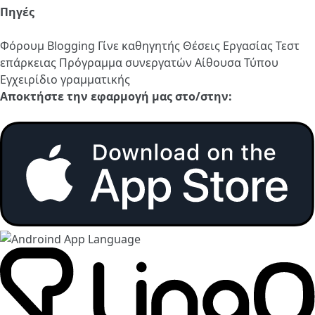
Πηγές
Φόρουμ
Blogging
Γίνε καθηγητής
Θέσεις Εργασίας
Τεστ
επάρκειας
Πρόγραμμα συνεργατών
Αίθουσα Τύπου
Εγχειρίδιο γραμματικής
Αποκτήστε την εφαρμογή μας στο/στην: