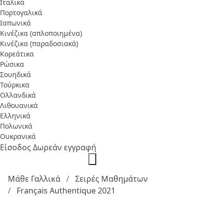
Ιταλικά
Πορτογαλικά
Ιαπωνικά
Κινέζικα (απλοποιημένα)
Κινέζικα (παραδοσιακά)
Κορεάτικα
Ρώσικα
Σουηδικά
Τούρκικα
Ολλανδικά
Λιθουανικά
Ελληνικά
Πολωνικά
Ουκρανικά
Είσοδος
Δωρεάν εγγραφή
Μάθε Γαλλικά
Σειρές Μαθημάτων
Français Authentique 2021