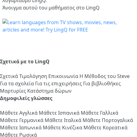
λογαριασμό LingQ.
Άνοιγμα αυτού του μαθήματος στο LingQ
Σχετικά με το LingQ
Σχετικά
Τιμολόγηση
Επικοινωνία
Η Μέθοδος του Steve
Για τα σχολεία
Για τις επιχειρήσεις
Για βιβλιοθήκες
Μαρτυρίες
Κατάστημα δώρων
Δημοφιλείς γλώσσες
Μάθετε Αγγλικά
Μάθετε Ισπανικά
Μάθετε Γαλλικά
Μάθετε Γερμανικά
Μάθετε Ιταλικά
Μάθετε Πορτογαλικά
Μάθετε Ιαπωνικά
Μάθετε Κινέζικα
Μάθετε Κορεατικά
Μάθετε Ρωσικά