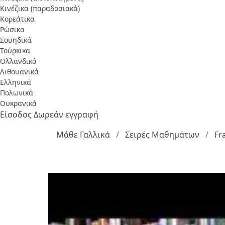
Κινέζικα (παραδοσιακά)
Κορεάτικα
Ρώσικα
Σουηδικά
Τούρκικα
Ολλανδικά
Λιθουανικά
Ελληνικά
Πολωνικά
Ουκρανικά
Είσοδος
Δωρεάν εγγραφή
Μάθε Γαλλικά
Σειρές Μαθημάτων
Fr