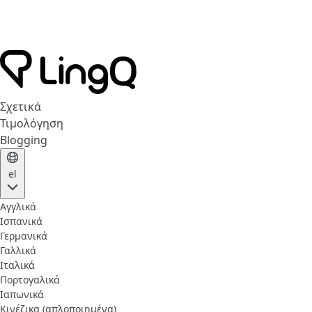
Σχετικά
Τιμολόγηση
Blogging
el
Αγγλικά
Ισπανικά
Γερμανικά
Γαλλικά
Ιταλικά
Πορτογαλικά
Ιαπωνικά
Κινέζικα (απλοποιημένα)