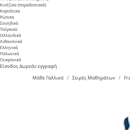
Κινέζικα (παραδοσιακά)
Κορεάτικα
Ρώσικα
Σουηδικά
Τούρκικα
Ολλανδικά
Λιθουανικά
Ελληνικά
Πολωνικά
Ουκρανικά
Είσοδος
Δωρεάν εγγραφή
Μάθε Γαλλικά
Σειρές Μαθημάτων
Fr