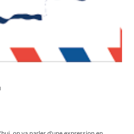
η
'hui, on va parler d'une expression en