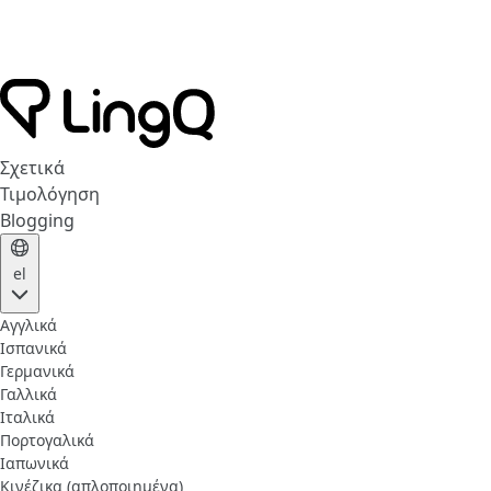
Σχετικά
Τιμολόγηση
Blogging
el
Αγγλικά
Ισπανικά
Γερμανικά
Γαλλικά
Ιταλικά
Πορτογαλικά
Ιαπωνικά
Κινέζικα (απλοποιημένα)