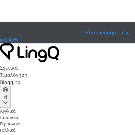
ΕΛΗΞΕ
Γιορτάστε το Κύπελλο
Extended Sale
Εξοικονομήστε έως
και 45%
Σχετικά
Τιμολόγηση
Blogging
el
Αγγλικά
Ισπανικά
Γερμανικά
Γαλλικά