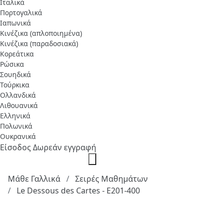
Ιταλικά
Πορτογαλικά
Ιαπωνικά
Κινέζικα (απλοποιημένα)
Κινέζικα (παραδοσιακά)
Κορεάτικα
Ρώσικα
Σουηδικά
Τούρκικα
Ολλανδικά
Λιθουανικά
Ελληνικά
Πολωνικά
Ουκρανικά
Είσοδος
Δωρεάν εγγραφή
Μάθε Γαλλικά
Σειρές Μαθημάτων
Le Dessous des Cartes - E201-400