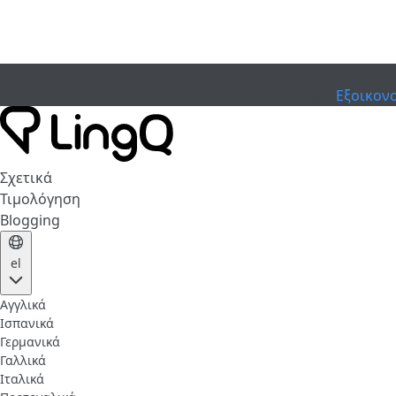
ΕΛΗΞΕ
Γιορτάστε το Κύπελλο
Extended Sale
Εξοικον
Σχετικά
Τιμολόγηση
Blogging
el
Αγγλικά
Ισπανικά
Γερμανικά
Γαλλικά
Ιταλικά