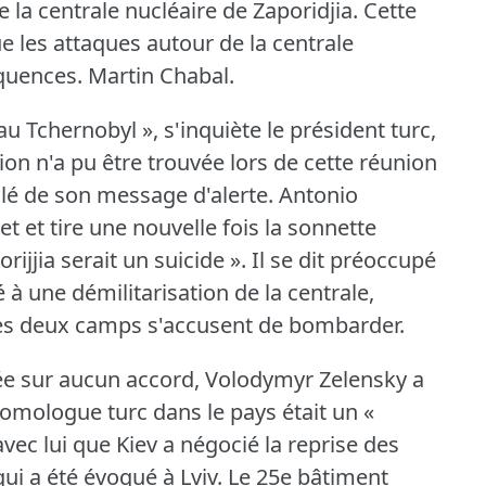
la centrale nucléaire de Zaporidjia.
Cette
ue les attaques autour de la centrale
quences.
Martin Chabal.
 Tchernobyl », s'inquiète le président turc,
ion n'a pu être trouvée lors de cette réunion
llé de son message d'alerte.
Antonio
t et tire une nouvelle fois la sonnette
rijjia serait un suicide ».
Il se dit préoccupé
 à une démilitarisation de la centrale,
les deux camps s'accusent de bombarder.
ée sur aucun accord, Volodymyr Zelensky a
homologue turc dans le pays était un «
avec lui que Kiev a négocié la reprise des
ui a été évoqué à Lviv.
Le 25e bâtiment