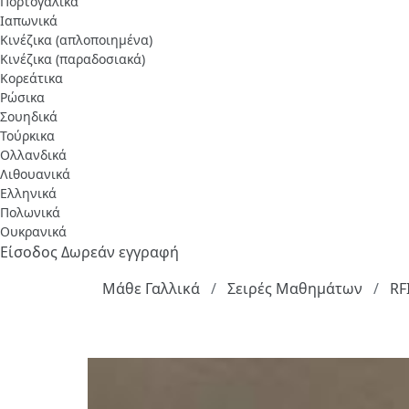
Πορτογαλικά
Ιαπωνικά
Κινέζικα (απλοποιημένα)
Κινέζικα (παραδοσιακά)
Κορεάτικα
Ρώσικα
Σουηδικά
Τούρκικα
Ολλανδικά
Λιθουανικά
Ελληνικά
Πολωνικά
Ουκρανικά
Είσοδος
Δωρεάν εγγραφή
Μάθε Γαλλικά
Σειρές Μαθημάτων
RFI