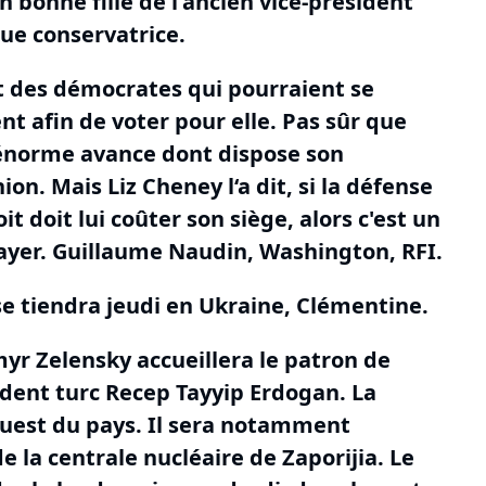
 bonne fille de l'ancien vice-président
ue conservatrice.
t des démocrates qui pourraient se
t afin de voter pour elle.
Pas sûr que
'énorme avance dont dispose son
nion.
Mais Liz Cheney l‘a dit, si la défense
it doit lui coûter son siège, alors c'est un
ayer.
Guillaume Naudin, Washington, RFI.
e tiendra jeudi en Ukraine
, Clémentine.
yr Zelensky accueillera le patron de
ident turc Recep Tayyip Erdogan.
La
ouest du pays.
Il sera notamment
de la centrale nucléaire de Zaporijia.
Le