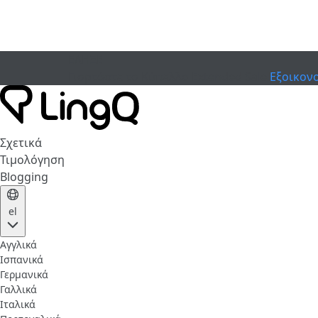
ΕΛΗΞΕ
Γιορτάστε το Κύπελλο
Extended Sale
Εξοικον
Σχετικά
Τιμολόγηση
Blogging
el
Αγγλικά
Ισπανικά
Γερμανικά
Γαλλικά
Ιταλικά