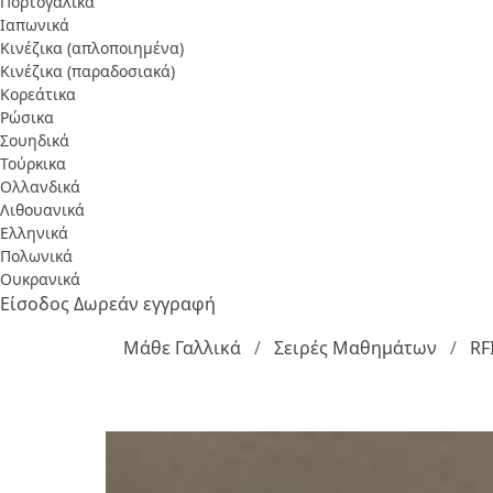
Πορτογαλικά
Ιαπωνικά
Κινέζικα (απλοποιημένα)
Κινέζικα (παραδοσιακά)
Κορεάτικα
Ρώσικα
Σουηδικά
Τούρκικα
Ολλανδικά
Λιθουανικά
Ελληνικά
Πολωνικά
Ουκρανικά
Είσοδος
Δωρεάν εγγραφή
Μάθε Γαλλικά
Σειρές Μαθημάτων
RFI