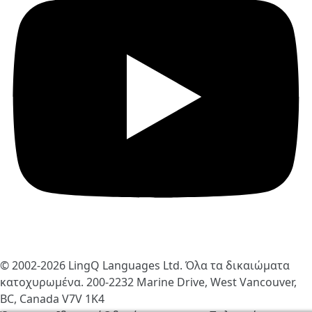
© 2002-2026
LingQ Languages Ltd.
Όλα τα δικαιώματα
κατοχυρωμένα. 200-2232 Marine Drive, West Vancouver,
BC, Canada
V7V 1K4