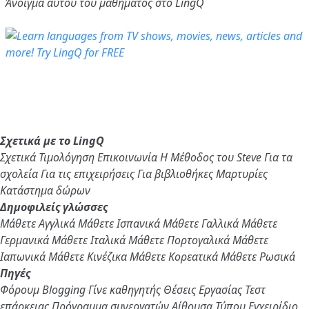
Άνοιγμα αυτού του μαθήματος στο LingQ
Σχετικά με το LingQ
Σχετικά
Τιμολόγηση
Επικοινωνία
Η Μέθοδος του Steve
Για τα
σχολεία
Για τις επιχειρήσεις
Για βιβλιοθήκες
Μαρτυρίες
Κατάστημα δώρων
Δημοφιλείς γλώσσες
Μάθετε Αγγλικά
Μάθετε Ισπανικά
Μάθετε Γαλλικά
Μάθετε
Γερμανικά
Μάθετε Ιταλικά
Μάθετε Πορτογαλικά
Μάθετε
Ιαπωνικά
Μάθετε Κινέζικα
Μάθετε Κορεατικά
Μάθετε Ρωσικά
Πηγές
Φόρουμ
Blogging
Γίνε καθηγητής
Θέσεις Εργασίας
Τεστ
επάρκειας
Πρόγραμμα συνεργατών
Αίθουσα Τύπου
Εγχειρίδιο