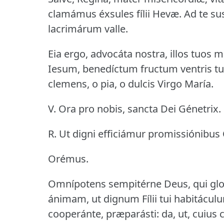
clamámus éxsules fílii Hevæ.
Ad te su
lacrimárum valle.
Eia ergo, advocáta nostra, illos tuos 
Iesum, benedíctum fructum ventris tui
clemens, o pia, o dulcis Virgo María.
V. Ora pro nobis, sancta Dei Génetrix.
R. Ut digni efficiámur promissiónibus C
Orémus.
Omnípotens sempitérne Deus, qui glor
ánimam, ut dignum Fílii tui habitáculu
cooperánte, præparásti: da, ut, cuiu