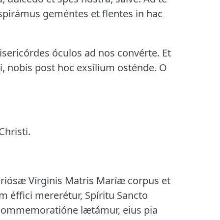
spirámus geméntes et flentes in hac
misericórdes óculos ad nos convérte.
Et
, nobis post hoc exsílium osténde.
O
hristi.
iósæ Vírginis Matris Maríæ corpus et
m éffici mererétur, Spíritu Sancto
s commemoratióne lætámur, eius pia