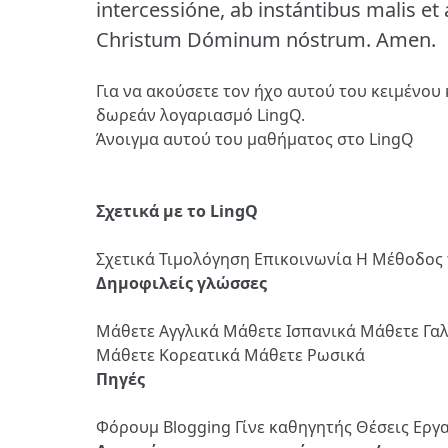
intercessióne, ab instántibus malis et
Christum Dóminum nóstrum.
Amen.
Για να ακούσετε τον ήχο αυτού του κειμένου 
δωρεάν λογαριασμό LingQ.
Άνοιγμα αυτού του μαθήματος στο LingQ
Σχετικά με το LingQ
Σχετικά
Τιμολόγηση
Επικοινωνία
Η Μέθοδος 
Δημοφιλείς γλώσσες
Μάθετε Αγγλικά
Μάθετε Ισπανικά
Μάθετε Γα
Μάθετε Κορεατικά
Μάθετε Ρωσικά
Πηγές
Φόρουμ
Blogging
Γίνε καθηγητής
Θέσεις Εργ