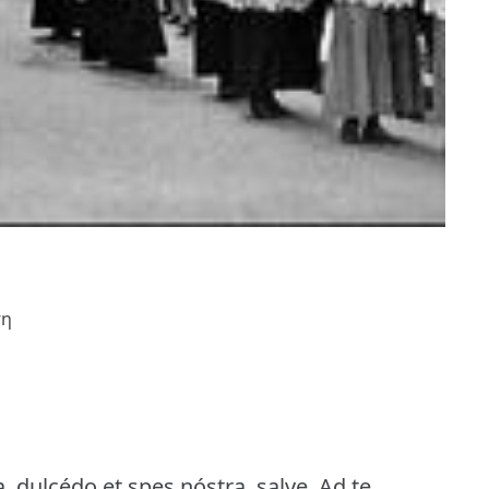
ση
, dulcédo et spes nóstra, salve.
Ad te