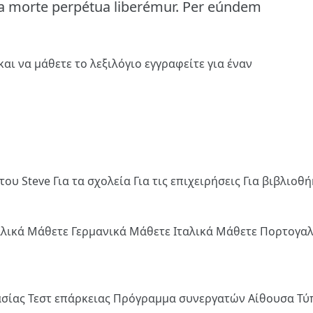
 a morte perpétua liberémur.
Per eúndem
και να μάθετε το λεξιλόγιο
εγγραφείτε
για έναν
του Steve
Για τα σχολεία
Για τις επιχειρήσεις
Για βιβλιοθ
λλικά
Μάθετε Γερμανικά
Μάθετε Ιταλικά
Μάθετε Πορτογα
ασίας
Τεστ επάρκειας
Πρόγραμμα συνεργατών
Αίθουσα Τ