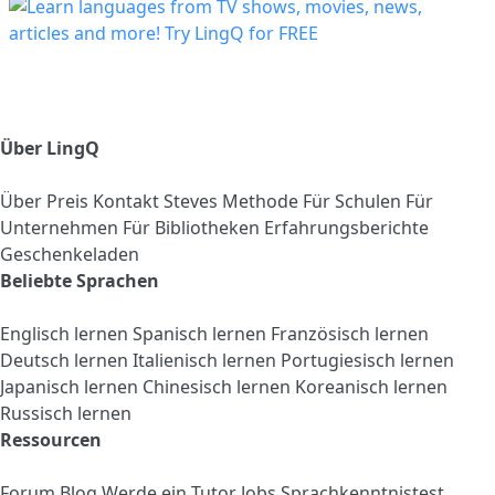
Über LingQ
Über
Preis
Kontakt
Steves Methode
Für Schulen
Für
Unternehmen
Für Bibliotheken
Erfahrungsberichte
Geschenkeladen
Beliebte Sprachen
Englisch lernen
Spanisch lernen
Französisch lernen
Deutsch lernen
Italienisch lernen
Portugiesisch lernen
Japanisch lernen
Chinesisch lernen
Koreanisch lernen
Russisch lernen
Ressourcen
Forum
Blog
Werde ein Tutor
Jobs
Sprachkenntnistest