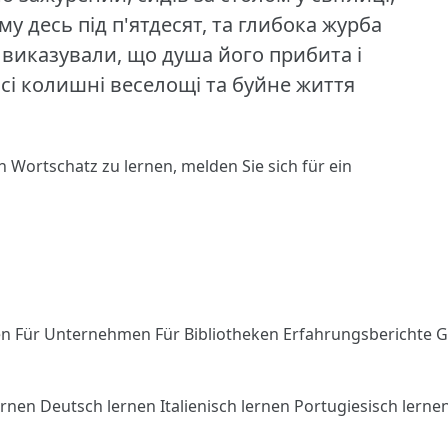
му десь під п'ятдесят, та глибока журба
ь виказували, що душа його прибита і
всі колишні веселощі та буйне життя
n Wortschatz zu lernen,
melden Sie sich
für ein
en
Für Unternehmen
Für Bibliotheken
Erfahrungsberichte
G
ernen
Deutsch lernen
Italienisch lernen
Portugiesisch lerne