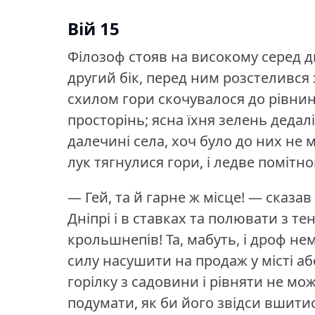
Вій 15
Філозоф стояв на високому серед дв
другий бік, перед ним розстелився
схилом гори скочувалося до рівнин
просторінь; ясна їхня зелень дедалі
далечині села, хоч було до них не
лук тягнулися гори, і ледве помітно
— Гей, та й гарне ж місце!
— сказав
Дніпрі і в ставках та полювати з т
крольшнепів!
Та, мабуть, і дроф не
силу насушити на продаж у місті або
горілку з садовини і рівняти не мо
подумати, як би його звідси вшитис