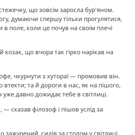
стежечку, що зовсім заросла бур'яном.
ногу, думаючи спершу тільки прогулятися,
и в поле, коли це почув на своїм плечі
 козак, що вчора так гірко нарікав на
фе, чкурнути з хутора!
— промовив він.
втекти; та й дороги в нас, як на пішого,
н уже давно дожидає тебе в світлиці.
— сказав філозоф і пішов услід за
о зажурений, сидів за столом у світлиці,