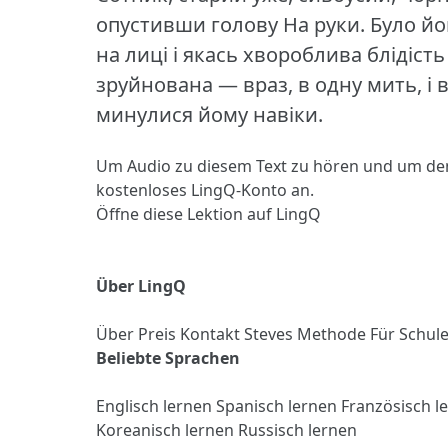
опустивши голову На руки.
Було йо
на лиці і якась хвороблива блідіст
зруйнована — враз, в одну мить, і 
минулися йому навіки.
Um Audio zu diesem Text zu hören und um de
kostenloses LingQ-Konto an.
Öffne diese Lektion auf LingQ
Über LingQ
Über
Preis
Kontakt
Steves Methode
Für Schul
Beliebte Sprachen
Englisch lernen
Spanisch lernen
Französisch l
Koreanisch lernen
Russisch lernen