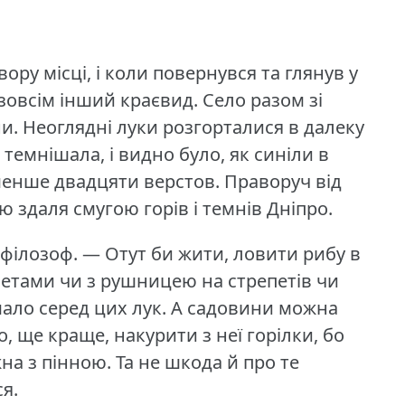
ору місці, і коли повернувся та глянув у
 зовсім інший краєвид.
Село разом зі
и.
Неоглядні луки розгорталися в далеку
 темнішала, і видно було, як синіли в
 менше двадцяти верстов.
Праворуч від
ю здаля смугою горів і темнів Дніпро.
 філозоф.
— Отут би жити, ловити рибу в
енетами чи з рушницею на стрепетів чи
мало серед цих лук.
А садовини можна
, ще краще, накурити з неї горілки, бо
жна з пінною.
Та не шкода й про те
я.