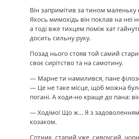
Він запримітив за тином маленьку 
Якось мимохідь він поклав на неї 
а тоді вже тихцем поміж хат гайнут
досить сильну руку.
Позад нього стояв той самий старий
своє сирітство та на самотину.
— Марне ти намилився, пане філозо
— Це не таке місце, щоб можна було 
погані.
А ходи-но краще до пана: ві
— Ходімо!
Що ж… Я з задоволенням, 
козаком.
Сотник, старий уже, сивоусий, чорн