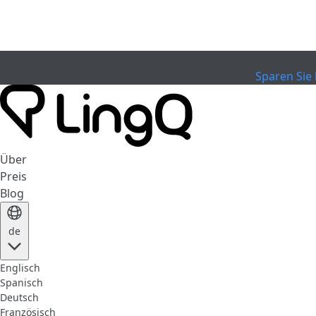
EXPIRED
Feiern Sie den Pokal
Extended Sale
Sparen Sie 
Über
Preis
Blog
de
Englisch
Spanisch
Deutsch
Französisch