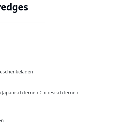
wedges
eschenkeladen
n
Japanisch lernen
Chinesisch lernen
en