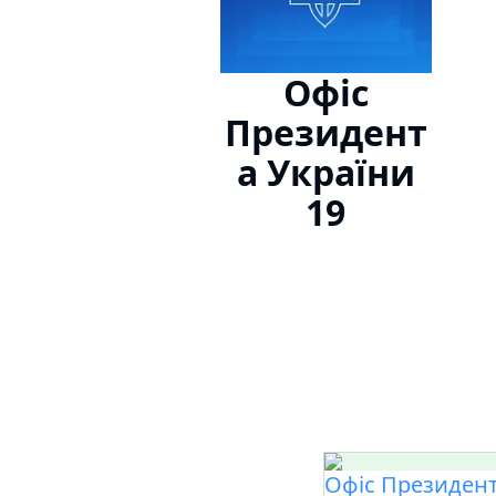
Офіс
Президент
а України
19
Офіс Президент