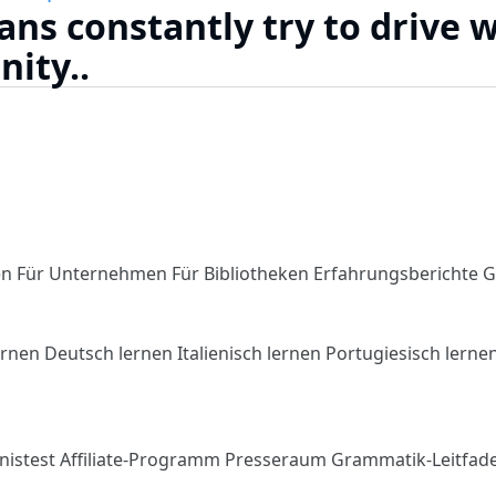
ans constantly try to drive 
nity..
en
Für Unternehmen
Für Bibliotheken
Erfahrungsberichte
G
ernen
Deutsch lernen
Italienisch lernen
Portugiesisch lerne
nistest
Affiliate-Programm
Presseraum
Grammatik-Leitfad