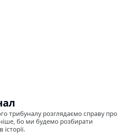
нал
ого трибуналу розглядаємо справу про
чніше, бо ми будемо розбирати
історії.