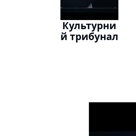
Культурни
й трибунал