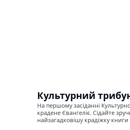
Культурний трибу
На першому засіданні Культурн
крадене Євангеліє. Сідайте зру
найзагадковішу крадіжку книги в 