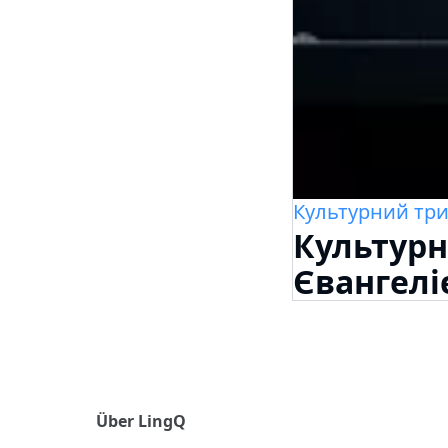
Культурний тр
Культурн
Євангелі
Über LingQ