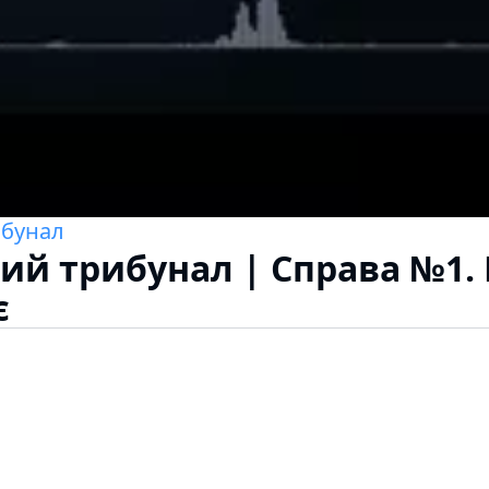
ибунал
ий трибунал | Справа №1.
є