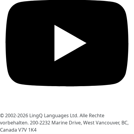
© 2002-2026
LingQ Languages Ltd.
Alle Rechte
vorbehalten. 200-2232 Marine Drive, West Vancouver, BC,
Canada
V7V 1K4