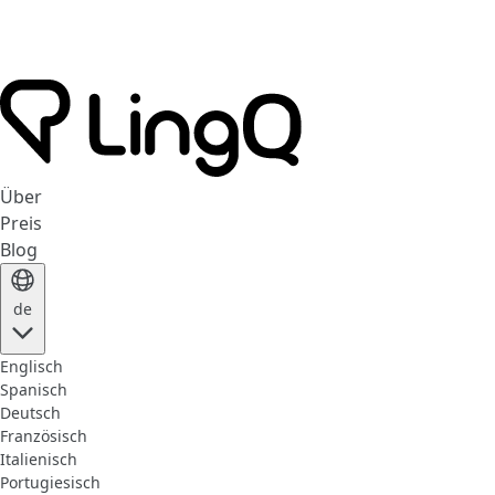
Über
Preis
Blog
de
Englisch
Spanisch
Deutsch
Französisch
Italienisch
Portugiesisch