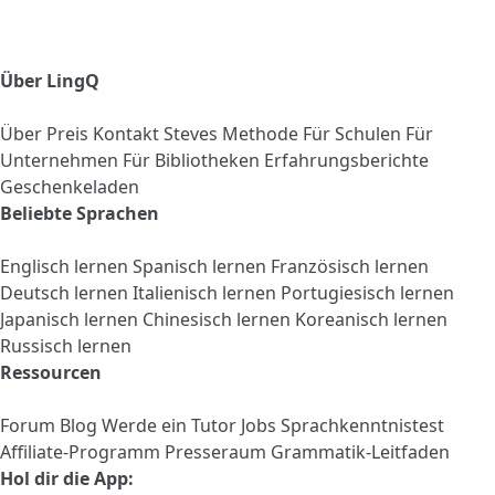
Über LingQ
Über
Preis
Kontakt
Steves Methode
Für Schulen
Für
Unternehmen
Für Bibliotheken
Erfahrungsberichte
Geschenkeladen
Beliebte Sprachen
Englisch lernen
Spanisch lernen
Französisch lernen
Deutsch lernen
Italienisch lernen
Portugiesisch lernen
Japanisch lernen
Chinesisch lernen
Koreanisch lernen
Russisch lernen
Ressourcen
Forum
Blog
Werde ein Tutor
Jobs
Sprachkenntnistest
Affiliate-Programm
Presseraum
Grammatik-Leitfaden
Hol dir die App: