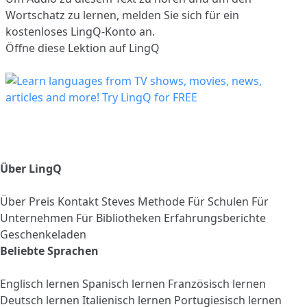
Wortschatz zu lernen,
melden Sie sich
für ein
kostenloses LingQ-Konto an.
Öffne diese Lektion auf LingQ
Über LingQ
Über
Preis
Kontakt
Steves Methode
Für Schulen
Für
Unternehmen
Für Bibliotheken
Erfahrungsberichte
Geschenkeladen
Beliebte Sprachen
Englisch lernen
Spanisch lernen
Französisch lernen
Deutsch lernen
Italienisch lernen
Portugiesisch lernen