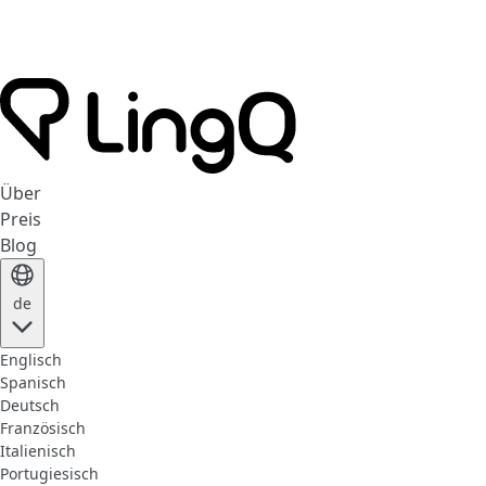
Über
Preis
Blog
de
Englisch
Spanisch
Deutsch
Französisch
Italienisch
Portugiesisch