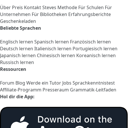
Über
Preis
Kontakt
Steves Methode
Für Schulen
Für
Unternehmen
Für Bibliotheken
Erfahrungsberichte
Geschenkeladen
Beliebte Sprachen
Englisch lernen
Spanisch lernen
Französisch lernen
Deutsch lernen
Italienisch lernen
Portugiesisch lernen
Japanisch lernen
Chinesisch lernen
Koreanisch lernen
Russisch lernen
Ressourcen
Forum
Blog
Werde ein Tutor
Jobs
Sprachkenntnistest
Affiliate-Programm
Presseraum
Grammatik-Leitfaden
Hol dir die App: