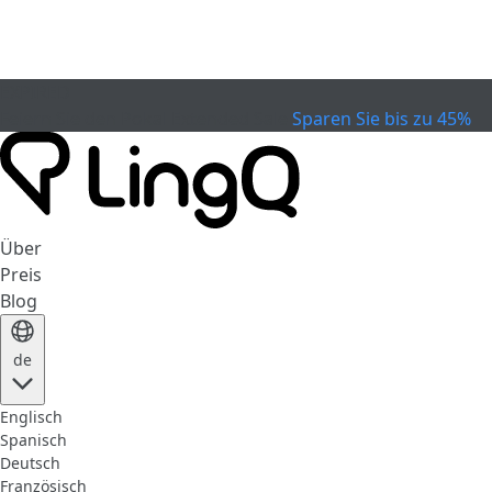
EXPIRED
Feiern Sie den Pokal
Extended Sale
Sparen Sie bis zu 45%
Über
Preis
Blog
de
Englisch
Spanisch
Deutsch
Französisch