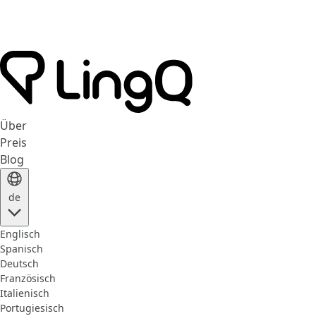
Über
Preis
Blog
de
Englisch
Spanisch
Deutsch
Französisch
Italienisch
Portugiesisch