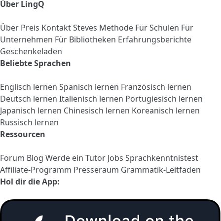
Über LingQ
Über
Preis
Kontakt
Steves Methode
Für Schulen
Für
Unternehmen
Für Bibliotheken
Erfahrungsberichte
Geschenkeladen
Beliebte Sprachen
Englisch lernen
Spanisch lernen
Französisch lernen
Deutsch lernen
Italienisch lernen
Portugiesisch lernen
Japanisch lernen
Chinesisch lernen
Koreanisch lernen
Russisch lernen
Ressourcen
Forum
Blog
Werde ein Tutor
Jobs
Sprachkenntnistest
Affiliate-Programm
Presseraum
Grammatik-Leitfaden
Hol dir die App: