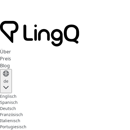
Über
Preis
Blog
de
Englisch
Spanisch
Deutsch
Französisch
Italienisch
Portugiesisch