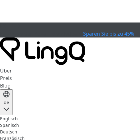
EXPIRED
Feiern Sie den Pokal
Extended Sale
Sparen Sie bis zu 45%
Über
Preis
Blog
de
Englisch
Spanisch
Deutsch
Französisch