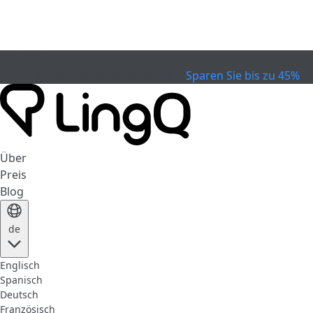
EXPIRED
Feiern Sie den Pokal
Extended Sale
Sparen Sie bis zu 45%
Über
Preis
Blog
de
Englisch
Spanisch
Deutsch
Französisch