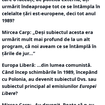
urmărit îndeaproape tot ce se întâmpla în
celelalte țări est-europene, deci tot anul
1989?
Mircea Carp:
„Deși subiectul acesta era
urmărit mult mai profund de la un alt
program, că noi aveam ce se întâmplă în
țările de jur...”
Europa Liberă: ...din lumea comunistă.
Când încep schimbările în 1989, începând
cu Polonia, au devenit subiectul Dvs.
sau
subiectul principal al emisiunilor
Europei
Libere
?
Mircea Carp:
„Au devenit.
Poate că n-au