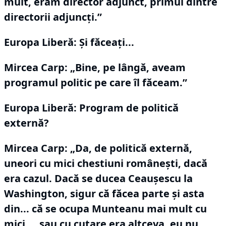
mult, eram director adjunct, primul dintre
directorii adjuncți.”
Europa Liberă: Și făceați...
Mircea Carp:
„Bine, pe lângă, aveam
programul politic pe care îl făceam.”
Europa Liberă: Program de politică
externă?
Mircea Carp:
„Da, de politică externă,
uneori cu mici chestiuni românești, dacă
era cazul.
Dacă se ducea Ceaușescu la
Washington, sigur că făcea parte și asta
din... că se ocupa Munteanu mai mult cu
mici ... sau cu cutare era altceva, eu nu