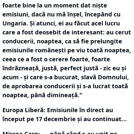
foarte bine la un moment dat niște
emisiuni, dacă nu mă înșel, începând cu
Ungaria.
Și atunci, ei au făcut acel lucru
care a fost deosebit de interesant: au cerut
conducerii, noaptea, ca să fie prelungite
emisiunile românești pe viu toată noaptea,
ceea ce a fost o cerere foarte, foarte
îndrăzneață, justă, perfect justă - zic eu și
acum - și care s-a bucurat, slavă Domnului,
de aprobarea conducerii și s-a lucrat toată
noaptea, până dimineață.”
Europa Liberă: Emisiunile în direct au
început pe 17 decembrie și au continuat...
Mircea Carp:
„...până când s-au unit pe