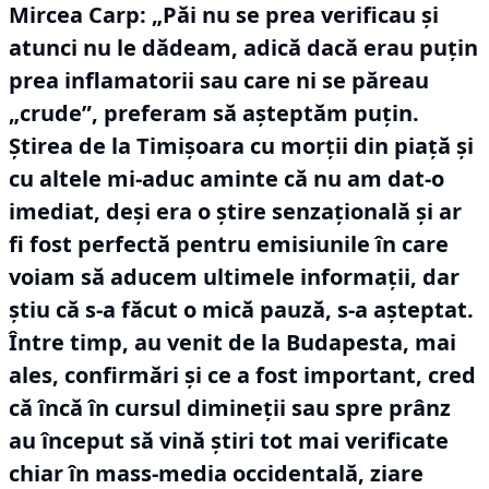
Mircea Carp:
„Păi nu se prea verificau și
atunci nu le dădeam, adică dacă erau puțin
prea inflamatorii sau care ni se păreau
„crude”, preferam să așteptăm puțin.
Știrea de la Timișoara cu morții din piață și
cu altele mi-aduc aminte că nu am dat-o
imediat, deși era o știre senzațională și ar
fi fost perfectă pentru emisiunile în care
voiam să aducem ultimele informații, dar
știu că s-a făcut o mică pauză, s-a așteptat.
Între timp, au venit de la Budapesta, mai
ales, confirmări și ce a fost important, cred
că încă în cursul dimineții sau spre prânz
au început să vină știri tot mai verificate
chiar în mass-media occidentală, ziare