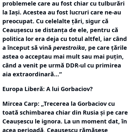
problemele care au fost chiar cu tulburări
la Iași.
Acestea au fost lucruri care ne-au
preocupat.
Cu celelalte țări, sigur că
Ceaușescu se distanța de ele, pentru că
politica lor era deja cu totul altfel, iar când
a început să vină
perestroika
, pe care țările
astea o acceptau mai mult sau mai puțin,
când a venit pe urmă DDR-ul cu primirea
aia extraordinară...”
Europa Liberă: A lui Gorbaciov?
Mircea Carp:
„Trecerea la Gorbaciov cu
toată schimbarea chiar din Rusia și pe care
Ceaușescu le ignora.
La un moment dat, în
acea perioadă, Ceaușescu rămăsese