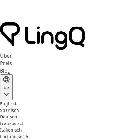
Über
Preis
Blog
de
Englisch
Spanisch
Deutsch
Französisch
Italienisch
Portugiesisch