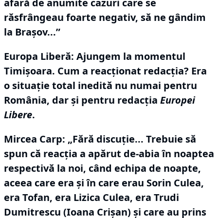
afară de anumite cazuri care se
răsfrângeau foarte negativ, să ne gândim
la Brașov...”
Europa Liberă: Ajungem la momentul
Timișoara.
Cum a reacționat redacția?
Era
o situație total inedită nu numai pentru
România, dar și pentru redacția
Europei
Libere
.
Mircea Carp:
„Fără discuție... Trebuie să
spun că reacția a apărut de-abia în noaptea
respectivă la noi, când echipa de noapte,
aceea care era și în care erau Sorin Culea,
era Tofan, era Lizica Culea, era Trudi
Dumitrescu (Ioana Crișan) și care au prins