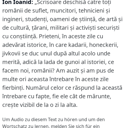
Ion Ioanid:
„Scrisoare deschisă catre toţi
românii de suflet, muncitori, tehnicieni şi
ingineri, studenţi, oameni de ştiinţă, de artă şi
de cultură, ţărani, militari şi activişti securişti
cu conştiinţă.
Prieteni, în aceste zile cu
adevărat istorice, în care kadarii, honeckerii,
jivkovii se duc unul după altul acolo unde
merită, adică la lada de gunoi al istoriei, ce
facem noi, românii?
Am auzit şi am pus de
multe ori aceasta întrebare în aceste zile
fierbinţi.
Numărul celor ce răspund la această
întrebare cu fapte, fie ele cât de mărunte,
creşte vizibil de la o zi la alta.
Um Audio zu diesem Text zu hören und um den
Wortschatz zu lernen,
melden Sie sich
für ein