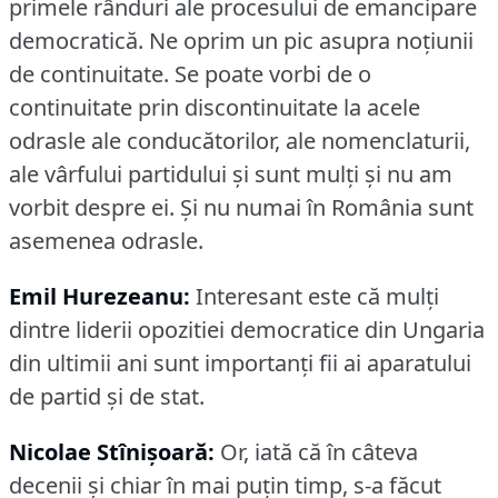
primele rânduri ale procesului de emancipare
democratică.
Ne oprim un pic asupra noţiunii
de continuitate.
Se poate vorbi de o
continuitate prin discontinuitate la acele
odrasle ale conducătorilor, ale nomenclaturii,
ale vârfului partidului şi sunt mulţi şi nu am
vorbit despre ei.
Şi nu numai în România sunt
asemenea odrasle.
Emil Hurezeanu:
Interesant este că mulţi
dintre liderii opozitiei democratice din Ungaria
din ultimii ani sunt importanţi fii ai aparatului
de partid şi de stat.
Nicolae Stînişoară:
Or, iată că în câteva
decenii şi chiar în mai puţin timp, s-a făcut