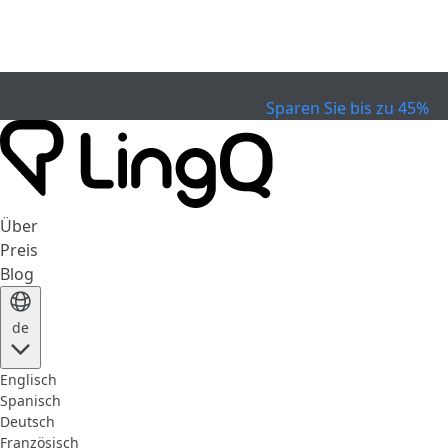
EXPIRED
Feiern Sie den Pokal
Extended Sale
Sparen Sie bis zu 45%
Über
Preis
Blog
de
Englisch
Spanisch
Deutsch
Französisch