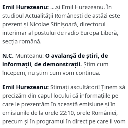
Emil Hurezeanu:
....şi Emil Hurezeanu.
În
studioul Actualităţii Româneşti de astăzi este
prezent şi Nicolae Stînişoară, directorul
interimar al postului de radio Europa Liberă,
secţia română.
N.C.
Munteanu:
O avalanşă de ştiri, de
informaţii, de demonstraţii.
Ştim cum
începem, nu ştim cum vom continua.
Emil Hurezeanu:
Stimaţi ascultători!
Ţinem să
precizăm din capul locului că informaţiile pe
care le prezentăm în această emisiune şi în
emisiunile de la orele 22:10, orele României,
precum şi în programul în direct pe care îl vom