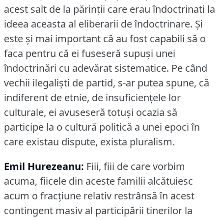
acest salt de la părinţii care erau îndoctrinati la
ideea aceasta al eliberarii de îndoctrinare.
Și
este şi mai important că au fost capabili să o
faca pentru că ei fuseseră supuşi unei
îndoctrinări cu adevărat sistematice.
Pe când
vechii ilegalişti de partid, s-ar putea spune, că
indiferent de etnie, de insuficienţele lor
culturale, ei avuseseră totuşi ocazia să
participe la o cultură politică a unei epoci în
care existau dispute, exista pluralism.
Emil Hurezeanu:
Fiii, fiii de care vorbim
acuma, fiicele din aceste familii alcătuiesc
acum o fracţiune relativ restrânsă în acest
contingent masiv al participării tinerilor la