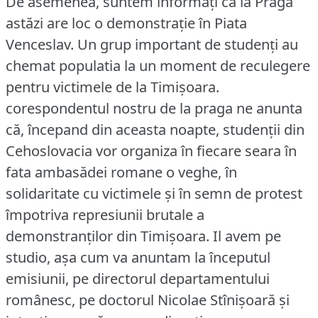
De asemenea, suntem informaţi că la Praga
astăzi are loc o demonstraţie în Piata
Venceslav.
Un grup important de studenţi au
chemat populatia la un moment de reculegere
pentru victimele de la Timişoara.
corespondentul nostru de la praga ne anunta
că, începand din aceasta noapte, studenţii din
Cehoslovacia vor organiza în fiecare seara în
fata ambasădei romane o veghe, în
solidaritate cu victimele şi în semn de protest
împotriva represiunii brutale a
demonstranţilor din Timişoara.
Il avem pe
studio, aşa cum va anuntam la începutul
emisiunii, pe directorul departamentului
românesc, pe doctorul Nicolae Stînișoară şi