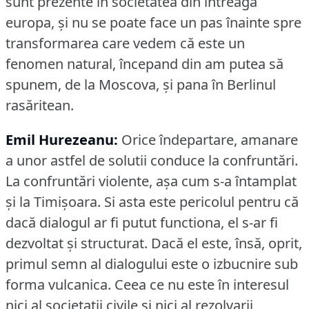
sunt prezente în societatea din întreaga
europa, şi nu se poate face un pas înainte spre
transformarea care vedem că este un
fenomen natural, începand din am putea să
spunem, de la Moscova, şi pana în Berlinul
rasăritean.
Emil Hurezeanu:
Orice îndepartare, amanare
a unor astfel de solutii conduce la confruntări.
La confruntări violente, aşa cum s-a întamplat
şi la Timişoara.
Si asta este pericolul pentru că
dacă dialogul ar fi putut functiona, el s-ar fi
dezvoltat şi structurat.
Dacă el este, însă, oprit,
primul semn al dialogului este o izbucnire sub
forma vulcanica.
Ceea ce nu este în interesul
nici al societatii civile şi nici al rezolvarii