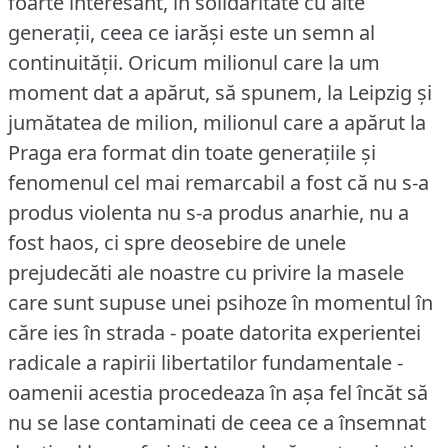
foarte interesant, în solidaritate cu alte
generaţii, ceea ce iarăşi este un semn al
continuităţii.
Oricum milionul care la um
moment dat a apărut, să spunem, la Leipzig şi
jumătatea de milion, milionul care a apărut la
Praga era format din toate generaţiile şi
fenomenul cel mai remarcabil a fost că nu s-a
produs violenta nu s-a produs anarhie, nu a
fost haos, ci spre deosebire de unele
prejudecăti ale noastre cu privire la masele
care sunt supuse unei psihoze în momentul în
căre ies în strada - poate datorita experientei
radicale a rapirii libertatilor fundamentale -
oamenii acestia procedeaza în aşa fel încăt să
nu se lase contaminati de ceea ce a însemnat