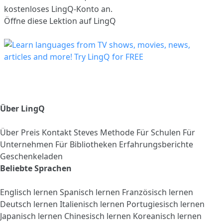
kostenloses LingQ-Konto an.
Öffne diese Lektion auf LingQ
Über LingQ
Über
Preis
Kontakt
Steves Methode
Für Schulen
Für
Unternehmen
Für Bibliotheken
Erfahrungsberichte
Geschenkeladen
Beliebte Sprachen
Englisch lernen
Spanisch lernen
Französisch lernen
Deutsch lernen
Italienisch lernen
Portugiesisch lernen
Japanisch lernen
Chinesisch lernen
Koreanisch lernen