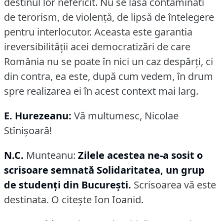
destinul lor nefericit.
Nu se lasă contaminati
de terorism, de violenţă, de lipsă de întelegere
pentru interlocutor.
Aceasta este garantia
ireversibilităţii acei democratizări de care
România nu se poate în nici un caz despărţi, ci
din contra, ea este, după cum vedem, în drum
spre realizarea ei în acest context mai larg.
E. Hurezeanu:
Vă multumesc, Nicolae
Stînişoară!
N.C.
Munteanu:
Zilele acestea ne-a sosit o
scrisoare semnată Solidaritatea, un grup
de studenţi din Bucureşti.
Scrisoarea vă este
destinata.
O citeşte Ion Ioanid.