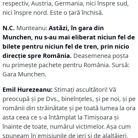
respectiv, Austria, Germania, nici înspre sud,
nici înspre nord.
Este o ţară închisă.
N.C.
Munteanu:
Astăzi, în gara din
Munchen, nu s-au mai eliberat niciun fel de
bilete pentru niciun fel de tren, prin nicio
direcţie spre România.
Deasemenea poşta
nu primeşte pachete pentru România.
Sursă:
Gara Munchen.
Emil Hurezeanu:
Stimaţi ascultători!
Vă
preocupă şi pe Dvs., bineînţeles, şi pe noi, şi pe
românii din străinătate şi pe toată lumea la ora
asta ceea ce s-a întâmplat la Timişoara şi
înainte de toate, numărul victimelor.
Aşa cum
spuneam în emisiunile de ieri şi de alaltăieri,