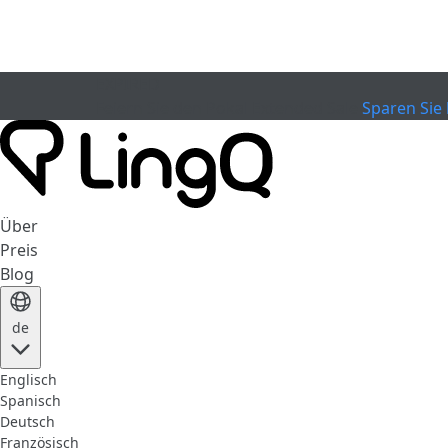
EXPIRED
Feiern Sie den Pokal
Extended Sale
Sparen Sie 
Über
Preis
Blog
de
Englisch
Spanisch
Deutsch
Französisch