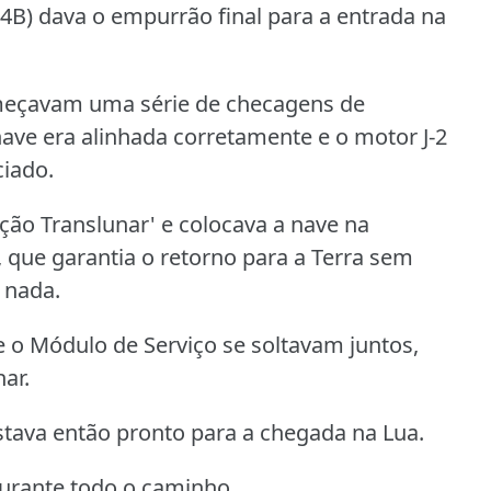
-4B) dava o empurrão final para a entrada na
omeçavam uma série de checagens de
 nave era alinhada corretamente e o motor J-2
ciado.
ão Translunar' e colocava a nave na
, que garantia o retorno para a Terra sem
 nada.
 o Módulo de Serviço se soltavam juntos,
ar.
stava então pronto para a chegada na Lua.
durante todo o caminho.