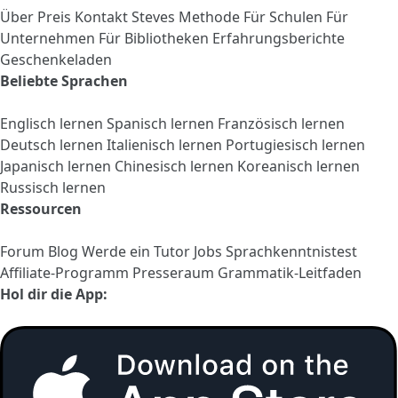
Über
Preis
Kontakt
Steves Methode
Für Schulen
Für
Unternehmen
Für Bibliotheken
Erfahrungsberichte
Geschenkeladen
Beliebte Sprachen
Englisch lernen
Spanisch lernen
Französisch lernen
Deutsch lernen
Italienisch lernen
Portugiesisch lernen
Japanisch lernen
Chinesisch lernen
Koreanisch lernen
Russisch lernen
Ressourcen
Forum
Blog
Werde ein Tutor
Jobs
Sprachkenntnistest
Affiliate-Programm
Presseraum
Grammatik-Leitfaden
Hol dir die App: