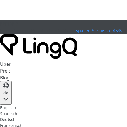
EXPIRED
Feiern Sie den Pokal
Extended Sale
Sparen Sie bis zu 45%
Über
Preis
Blog
de
Englisch
Spanisch
Deutsch
Französisch