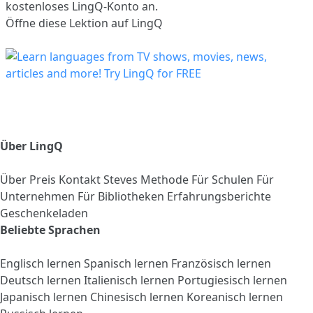
kostenloses LingQ-Konto an.
Öffne diese Lektion auf LingQ
Über LingQ
Über
Preis
Kontakt
Steves Methode
Für Schulen
Für
Unternehmen
Für Bibliotheken
Erfahrungsberichte
Geschenkeladen
Beliebte Sprachen
Englisch lernen
Spanisch lernen
Französisch lernen
Deutsch lernen
Italienisch lernen
Portugiesisch lernen
Japanisch lernen
Chinesisch lernen
Koreanisch lernen