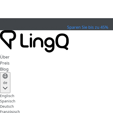
EXPIRED
Feiern Sie den Pokal
Extended Sale
Sparen Sie bis zu 45%
Über
Preis
Blog
de
Englisch
Spanisch
Deutsch
Französisch