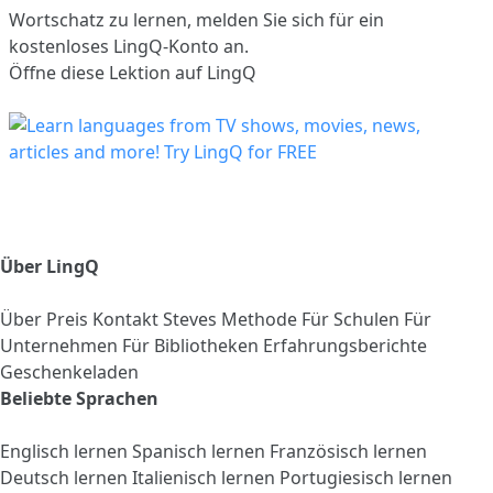
Wortschatz zu lernen,
melden Sie sich
für ein
kostenloses LingQ-Konto an.
Öffne diese Lektion auf LingQ
Über LingQ
Über
Preis
Kontakt
Steves Methode
Für Schulen
Für
Unternehmen
Für Bibliotheken
Erfahrungsberichte
Geschenkeladen
Beliebte Sprachen
Englisch lernen
Spanisch lernen
Französisch lernen
Deutsch lernen
Italienisch lernen
Portugiesisch lernen