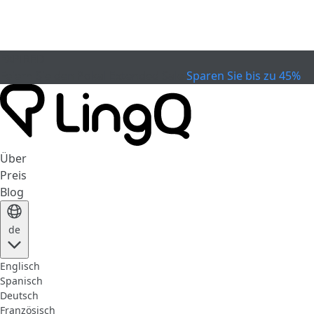
EXPIRED
Feiern Sie den Pokal
Extended Sale
Sparen Sie bis zu 45%
Über
Preis
Blog
de
Englisch
Spanisch
Deutsch
Französisch