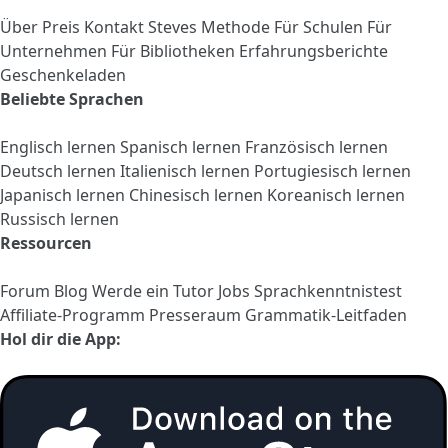
Über
Preis
Kontakt
Steves Methode
Für Schulen
Für
Unternehmen
Für Bibliotheken
Erfahrungsberichte
Geschenkeladen
Beliebte Sprachen
Englisch lernen
Spanisch lernen
Französisch lernen
Deutsch lernen
Italienisch lernen
Portugiesisch lernen
Japanisch lernen
Chinesisch lernen
Koreanisch lernen
Russisch lernen
Ressourcen
Forum
Blog
Werde ein Tutor
Jobs
Sprachkenntnistest
Affiliate-Programm
Presseraum
Grammatik-Leitfaden
Hol dir die App: