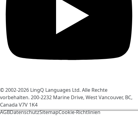
© 2002-2026
LingQ Languages Ltd.
Alle Rechte
vorbehalten. 200-2232 Marine Drive, West Vancouver, BC,
Canada
V7V 1K4
AGB
Datenschutz
Sitemap
Cookie-Richtlinien
Wir verwenden Cookies, um LingQ zu verbessern. Mit
dem Besuch der Seite erklärst du dich einverstanden
mit unseren
Cookie-Richtlinien
.