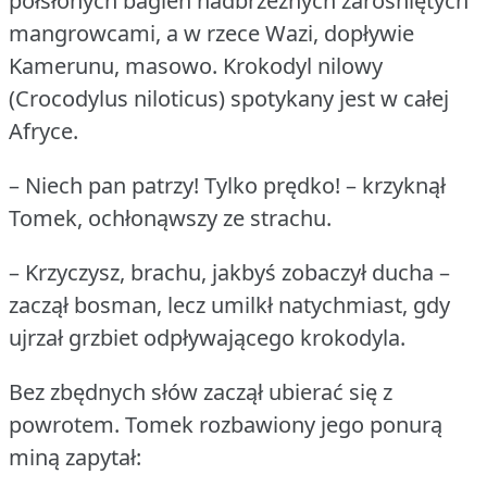
półsłonych bagien nadbrzeżnych zarośniętych
mangrowcami, a w rzece Wazi, dopływie
Kamerunu, masowo.
Krokodyl nilowy
(Crocodylus niloticus) spotykany jest w całej
Afryce.
– Niech pan patrzy!
Tylko prędko!
– krzyknął
Tomek, ochłonąwszy ze strachu.
– Krzyczysz, brachu, jakbyś zobaczył ducha –
zaczął bosman, lecz umilkł natychmiast, gdy
ujrzał grzbiet odpływającego krokodyla.
Bez zbędnych słów zaczął ubierać się z
powrotem.
Tomek rozbawiony jego ponurą
miną zapytał: