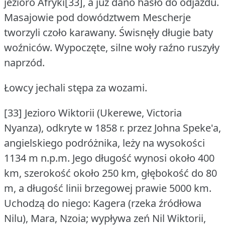
jezioro Afryki[33], a już dano hasło do odjazdu.
Masajowie pod dowództwem Mescherje
tworzyli czoło karawany.
Świsnęły długie baty
woźniców.
Wypoczęte, silne woły raźno ruszyły
naprzód.
Łowcy jechali stępa za wozami.
[33] Jezioro Wiktorii (Ukerewe, Victoria
Nyanza), odkryte w 1858 r. przez Johna Speke'a,
angielskiego podróżnika, leży na wysokości
1134 m n.p.m.
Jego długość wynosi około 400
km, szerokość około 250 km, głębokość do 80
m, a długość linii brzegowej prawie 5000 km.
Uchodzą do niego: Kagera (rzeka źródłowa
Nilu), Mara, Nzoia; wypływa zeń Nil Wiktorii,