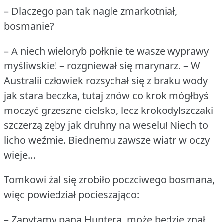
– Dlaczego pan tak nagle zmarkotniał,
bosmanie?
– A niech wieloryb połknie te wasze wyprawy
myśliwskie!
– rozgniewał się marynarz.
– W
Australii człowiek rozsychał się z braku wody
jak stara beczka, tutaj znów co krok mógłbyś
moczyć grzeszne cielsko, lecz krokodylszczaki
szczerzą zęby jak druhny na weselu!
Niech to
licho weźmie.
Biednemu zawsze wiatr w oczy
wieje…
Tomkowi żal się zrobiło poczciwego bosmana,
więc powiedział pocieszająco:
– Zapytamy pana Huntera, może będzie znał