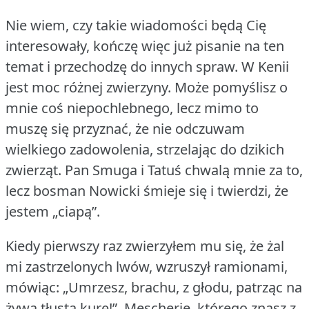
Nie wiem, czy takie wiadomości będą Cię
interesowały, kończę więc już pisanie na ten
temat i przechodzę do innych spraw.
W Kenii
jest moc różnej zwierzyny.
Może pomyślisz o
mnie coś niepochlebnego, lecz mimo to
muszę się przyznać, że nie odczuwam
wielkiego zadowolenia, strzelając do dzikich
zwierząt.
Pan Smuga i Tatuś chwalą mnie za to,
lecz bosman Nowicki śmieje się i twierdzi, że
jestem „ciapą”.
Kiedy pierwszy raz zwierzyłem mu się, że żal
mi zastrzelonych lwów, wzruszył ramionami,
mówiąc: „Umrzesz, brachu, z głodu, patrząc na
żywą tłustą kurę!”.
Mescherje, którego znasz z