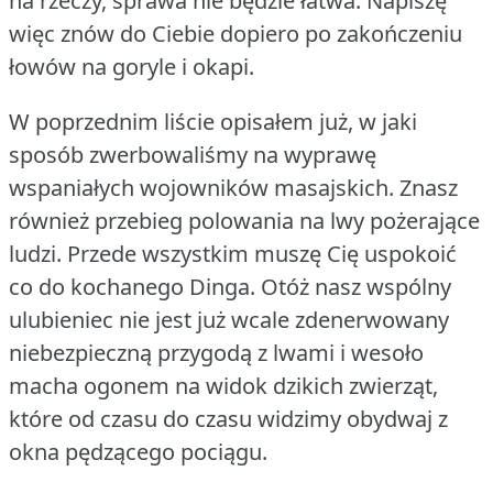
na rzeczy, sprawa nie będzie łatwa.
Napiszę
więc znów do Ciebie dopiero po zakończeniu
łowów na goryle i okapi.
W poprzednim liście opisałem już, w jaki
sposób zwerbowaliśmy na wyprawę
wspaniałych wojowników masajskich.
Znasz
również przebieg polowania na lwy pożerające
ludzi.
Przede wszystkim muszę Cię uspokoić
co do kochanego Dinga.
Otóż nasz wspólny
ulubieniec nie jest już wcale zdenerwowany
niebezpieczną przygodą z lwami i wesoło
macha ogonem na widok dzikich zwierząt,
które od czasu do czasu widzimy obydwaj z
okna pędzącego pociągu.