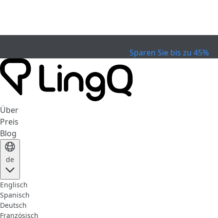
EXPIRED
Feiern Sie den Pokal
Extended Sale
Sparen Sie bis zu 45%
Über
Preis
Blog
de
Englisch
Spanisch
Deutsch
Französisch