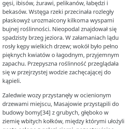
gęsi, ibisów, żurawi, pelikanów, łabędzi i
bekasów.
Wstęga rzeki przecinała rozległy
płaskowyż urozmaicony kilkoma wyspami
bujnej roślinności.
Nieopodal znajdował się
spadzisty brzeg jeziora.
W załamaniach lądu
rosły kępy wielkich drzew; wokół było pełno
pięknych kwiatów o łagodnym, przyjemnym
zapachu.
Przepyszna roślinność przeglądała
się w przejrzystej wodzie zachęcającej do
kąpieli.
Zaledwie wozy przystanęły w ocienionym
drzewami miejscu, Masajowie przystąpili do
budowy bomy[34] z grubych, głęboko w
ziemię wbitych kołków, między którymi ułożyli