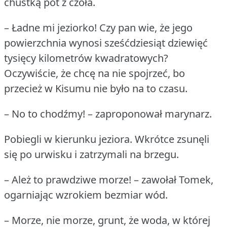
chustką pot z czoła.
– Ładne mi jeziorko!
Czy pan wie, że jego
powierzchnia wynosi sześćdziesiąt dziewięć
tysięcy kilometrów kwadratowych?
Oczywiście, że chcę na nie spojrzeć, bo
przecież w Kisumu nie było na to czasu.
– No to chodźmy!
– zaproponował marynarz.
Pobiegli w kierunku jeziora.
Wkrótce zsunęli
się po urwisku i zatrzymali na brzegu.
– Ależ to prawdziwe morze!
– zawołał Tomek,
ogarniając wzrokiem bezmiar wód.
– Morze, nie morze, grunt, że woda, w której