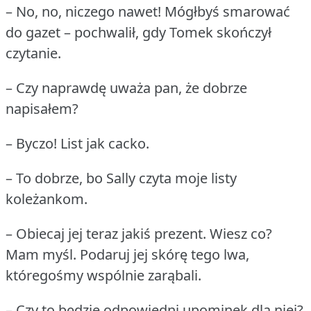
– No, no, niczego nawet!
Mógłbyś smarować
do gazet – pochwalił, gdy Tomek skończył
czytanie.
– Czy naprawdę uważa pan, że dobrze
napisałem?
– Byczo!
List jak cacko.
– To dobrze, bo Sally czyta moje listy
koleżankom.
– Obiecaj jej teraz jakiś prezent.
Wiesz co?
Mam myśl.
Podaruj jej skórę tego lwa,
któregośmy wspólnie zarąbali.
– Czy to będzie odpowiedni upominek dla niej?