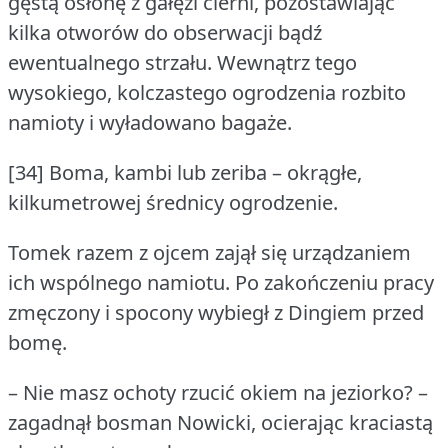
gęstą osłonę z gałęzi cierni, pozostawiając
kilka otworów do obserwacji bądź
ewentualnego strzału.
Wewnątrz tego
wysokiego, kolczastego ogrodzenia rozbito
namioty i wyładowano bagaże.
[34] Boma, kambi lub zeriba – okrągłe,
kilkumetrowej średnicy ogrodzenie.
Tomek razem z ojcem zajął się urządzaniem
ich wspólnego namiotu.
Po zakończeniu pracy
zmęczony i spocony wybiegł z Dingiem przed
bomę.
– Nie masz ochoty rzucić okiem na jeziorko?
–
zagadnął bosman Nowicki, ocierając kraciastą