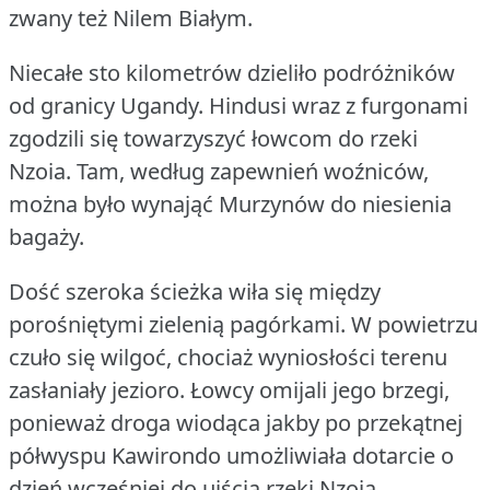
zwany też Nilem Białym.
Niecałe sto kilometrów dzieliło podróżników
od granicy Ugandy.
Hindusi wraz z furgonami
zgodzili się towarzyszyć łowcom do rzeki
Nzoia.
Tam, według zapewnień woźniców,
można było wynająć Murzynów do niesienia
bagaży.
Dość szeroka ścieżka wiła się między
porośniętymi zielenią pagórkami.
W powietrzu
czuło się wilgoć, chociaż wyniosłości terenu
zasłaniały jezioro.
Łowcy omijali jego brzegi,
ponieważ droga wiodąca jakby po przekątnej
półwyspu Kawirondo umożliwiała dotarcie o
dzień wcześniej do ujścia rzeki Nzoia.