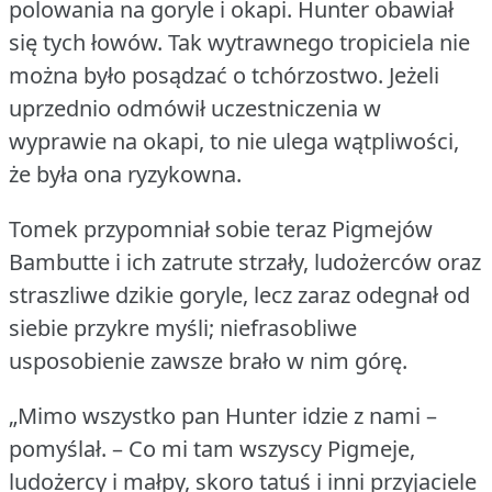
polowania na goryle i okapi.
Hunter obawiał
się tych łowów.
Tak wytrawnego tropiciela nie
można było posądzać o tchórzostwo.
Jeżeli
uprzednio odmówił uczestniczenia w
wyprawie na okapi, to nie ulega wątpliwości,
że była ona ryzykowna.
Tomek przypomniał sobie teraz Pigmejów
Bambutte i ich zatrute strzały, ludożerców oraz
straszliwe dzikie goryle, lecz zaraz odegnał od
siebie przykre myśli; niefrasobliwe
usposobienie zawsze brało w nim górę.
„Mimo wszystko pan Hunter idzie z nami –
pomyślał.
– Co mi tam wszyscy Pigmeje,
ludożercy i małpy, skoro tatuś i inni przyjaciele