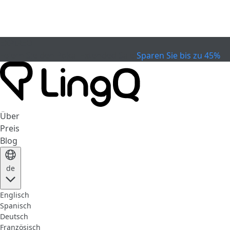
EXPIRED
Feiern Sie den Pokal
Extended Sale
Sparen Sie bis zu 45%
Über
Preis
Blog
de
Englisch
Spanisch
Deutsch
Französisch