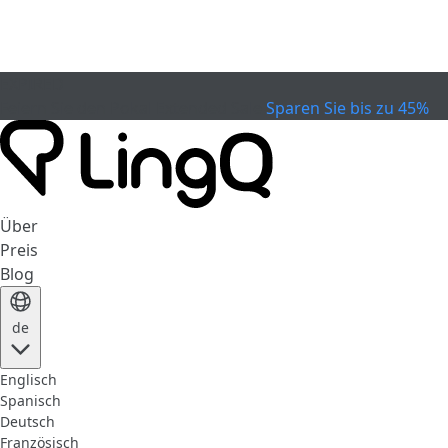
EXPIRED
Feiern Sie den Pokal
Extended Sale
Sparen Sie bis zu 45%
Über
Preis
Blog
de
Englisch
Spanisch
Deutsch
Französisch