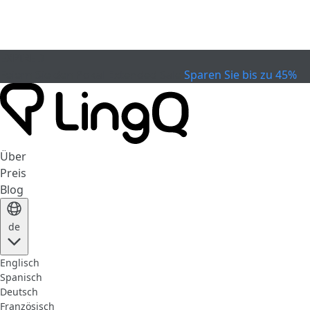
EXPIRED
Feiern Sie den Pokal
Extended Sale
Sparen Sie bis zu 45%
Über
Preis
Blog
de
Englisch
Spanisch
Deutsch
Französisch