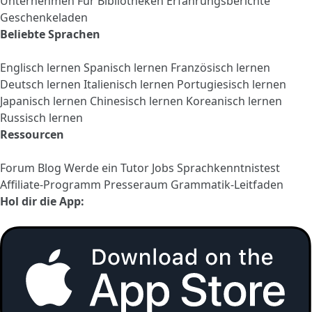
Unternehmen
Für Bibliotheken
Erfahrungsberichte
Geschenkeladen
Beliebte Sprachen
Englisch lernen
Spanisch lernen
Französisch lernen
Deutsch lernen
Italienisch lernen
Portugiesisch lernen
Japanisch lernen
Chinesisch lernen
Koreanisch lernen
Russisch lernen
Ressourcen
Forum
Blog
Werde ein Tutor
Jobs
Sprachkenntnistest
Affiliate-Programm
Presseraum
Grammatik-Leitfaden
Hol dir die App: