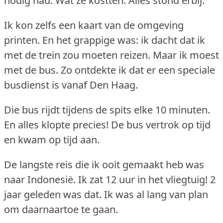
nodig had.
Wat ze kostten.
Alles stond erbij.
Ik kon zelfs een kaart van de omgeving
printen.
En het grappige was: ik dacht dat ik
met de trein zou moeten reizen.
Maar ik moest
met de bus.
Zo ontdekte ik dat er een speciale
busdienst is vanaf Den Haag.
Die bus rijdt tijdens de spits elke 10 minuten.
En alles klopte precies!
De bus vertrok op tijd
en kwam op tijd aan.
De langste reis die ik ooit gemaakt heb was
naar Indonesiё.
Ik zat 12 uur in het vliegtuig!
2
jaar geleden was dat.
Ik was al lang van plan
om daarnaartoe te gaan.