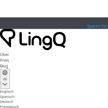
EXPIRED
Feiern Sie den Pokal
Extended Sale
Sparen Sie 
Über
Preis
Blog
de
Englisch
Spanisch
Deutsch
Französisch