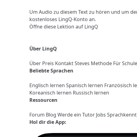
Um Audio zu diesem Text zu hören und um de
kostenloses LingQ-Konto an.
Öffne diese Lektion auf LingQ
Über LingQ
Über
Preis
Kontakt
Steves Methode
Für Schul
Beliebte Sprachen
Englisch lernen
Spanisch lernen
Französisch l
Koreanisch lernen
Russisch lernen
Ressourcen
Forum
Blog
Werde ein Tutor
Jobs
Sprachkennt
Hol dir die App: