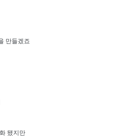
을 만들겠죠
에
명화 됐지만