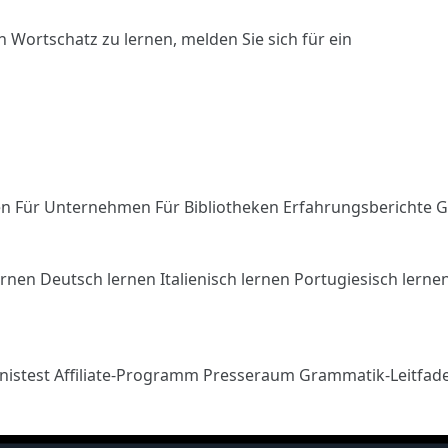
n Wortschatz zu lernen,
melden Sie sich
für ein
en
Für Unternehmen
Für Bibliotheken
Erfahrungsberichte
G
ernen
Deutsch lernen
Italienisch lernen
Portugiesisch lerne
nistest
Affiliate-Programm
Presseraum
Grammatik-Leitfad