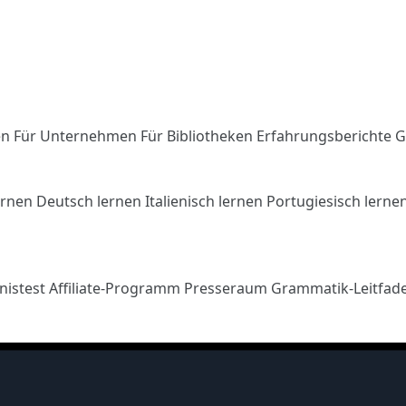
en
Für Unternehmen
Für Bibliotheken
Erfahrungsberichte
G
ernen
Deutsch lernen
Italienisch lernen
Portugiesisch lerne
nistest
Affiliate-Programm
Presseraum
Grammatik-Leitfad