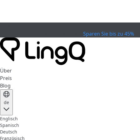
EXPIRED
Feiern Sie den Pokal
Extended Sale
Sparen Sie bis zu 45%
Über
Preis
Blog
de
Englisch
Spanisch
Deutsch
Französisch