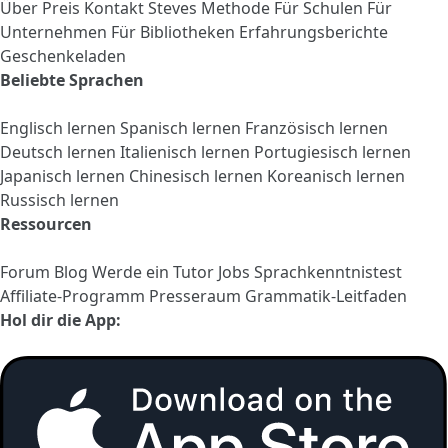
Über
Preis
Kontakt
Steves Methode
Für Schulen
Für
Unternehmen
Für Bibliotheken
Erfahrungsberichte
Geschenkeladen
Beliebte Sprachen
Englisch lernen
Spanisch lernen
Französisch lernen
Deutsch lernen
Italienisch lernen
Portugiesisch lernen
Japanisch lernen
Chinesisch lernen
Koreanisch lernen
Russisch lernen
Ressourcen
Forum
Blog
Werde ein Tutor
Jobs
Sprachkenntnistest
Affiliate-Programm
Presseraum
Grammatik-Leitfaden
Hol dir die App: