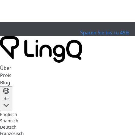
EXPIRED
Feiern Sie den Pokal
Extended Sale
Sparen Sie bis zu 45%
Über
Preis
Blog
de
Englisch
Spanisch
Deutsch
Französisch