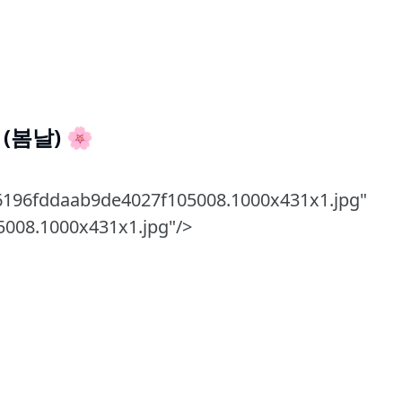
 (봄날) 🌸
6196fddaab9de4027f105008.1000x431x1.jpg"
008.1000x431x1.jpg"/>