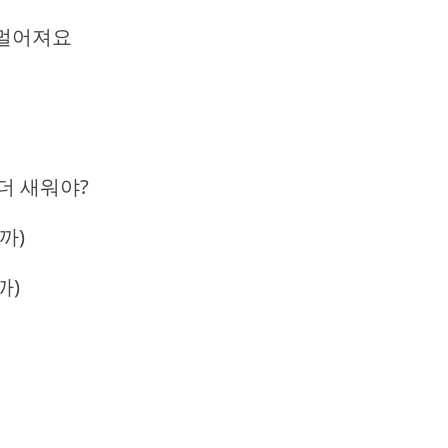
씩 멀어져요
 더 새워야?
될까)
까)