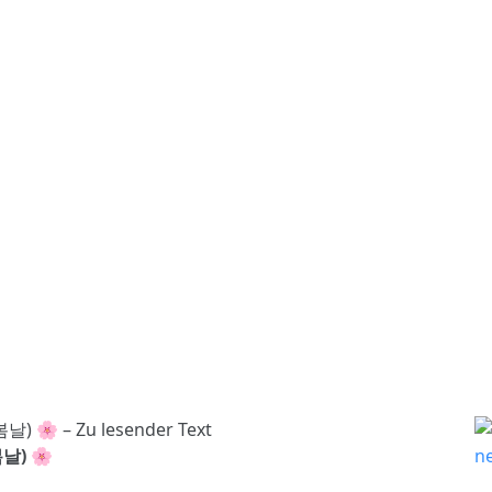
봄날) 🌸