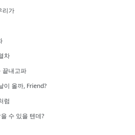
 우리가
와
열차
을 끝내고파
올까, Friend?
처럼
을 수 있을 텐데?