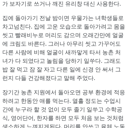
가 보자기로 쓰거나 깨진 유리창 대신 사용한다.
집에 돌아가기 전날 밤이면 우물가는 녀학생들로
차고넘친다.
집에 고운 모습으로 돌아가려고 몸을
씻고 빨래비누로 머리도 감으며 오래간만에 얼굴
에 크림도 바른다.
그러나 아무리 씻고 가꾸어도
다른 사람에 비해 얼굴이 새까맣게 타서 농촌 처
녀가 다 되였다고 놀림을 당하기 일쑤다.
그래도
밥 잘 먹고 잠 잘 자고 다른 일에 신경 안 써서 그
런지 다들 건강해졌다고 말해 주었다.
장기간 농촌 지원에서 돌아오면 공부 환경에 적응
하려고 한동안 애를 먹는다.
열흘 정도는 수업시
간에 누구라 할 것 없이 모두 졸기 일쑤고 수학공
식, 영어단어, 한자를 하면 모두 처음 보는 것처럼
생소하게 느껴지게된다.
머리를 안쓰고 육체 노동