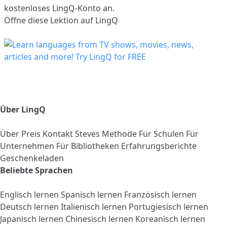
kostenloses LingQ-Konto an.
Öffne diese Lektion auf LingQ
Über LingQ
Über
Preis
Kontakt
Steves Methode
Für Schulen
Für
Unternehmen
Für Bibliotheken
Erfahrungsberichte
Geschenkeladen
Beliebte Sprachen
Englisch lernen
Spanisch lernen
Französisch lernen
Deutsch lernen
Italienisch lernen
Portugiesisch lernen
Japanisch lernen
Chinesisch lernen
Koreanisch lernen